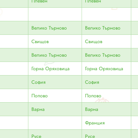
Плевен
Плевен
Велико Търново
Велико Търново
Свищов
Свищов
Велико Търново
Велико Търново
Горна Оряховица
Горна Оряховица
София
София
Попово
Попово
Варна
Варна
Франция
Русе
Русе