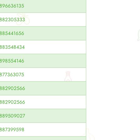
896636135
882305333
885441656
883548434
898554146
877363075
882902566
882902566
889509027
887399598