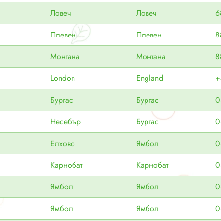
Ловеч
Ловеч
6
Плевен
Плевен
8
Монтана
Монтана
8
London
England
+
Бургас
Бургас
0
Несебър
Бургас
0
Елхово
Ямбол
0
Карнобат
Карнобат
0
Ямбол
Ямбол
0
Ямбол
Ямбол
0