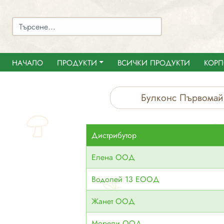
НАЧАЛО
ПРОДУКТИ
ВСИЧКИ ПРОДУКТИ
КОРП
Булконс Първомай
Дистрибутор
Елена ООД
Водолей 13 ЕООД
Жанет ООД
Морели ООД