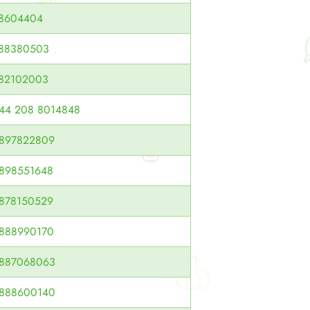
8604404
88380503
82102003
44 208 8014848
897822809
898551648
878150529
888990170
887068063
888600140