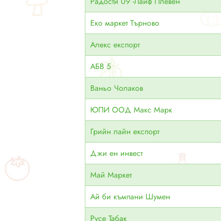
Радости 09 -Лайф Плевен
Еко маркет Търново
Алекс експорт
АБВ 5
Ваньо Чолаков
ЮПИ ООД Макс Марк
Грийн лайн експорт
Джи ен инвест
Май Маркет
Ай би къмпани Шумен
Русе Табак