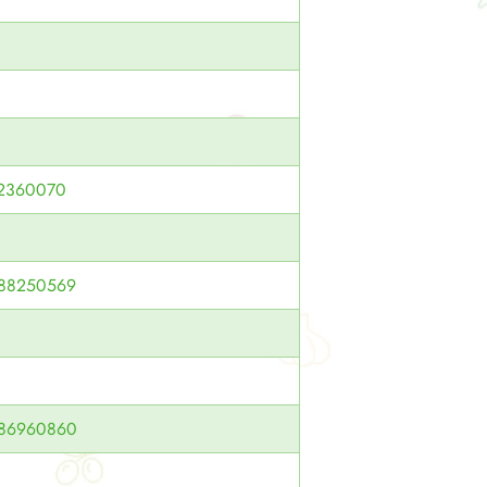
2360070
88250569
86960860