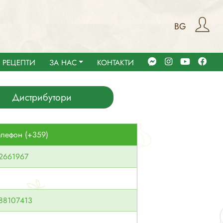
BG
РЕЦЕПТИ
ЗА НАС
КОНТАКТИ
Дистрибутори
елефон (+359)
2661967
88107413