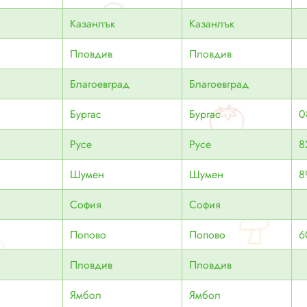
Казанлък
Казанлък
Пловдив
Пловдив
Благоевград
Благоевград
Бургас
Бургас
0
Русе
Русе
8
Шумен
Шумен
8
София
София
Попово
Попово
6
Пловдив
Пловдив
Ямбол
Ямбол