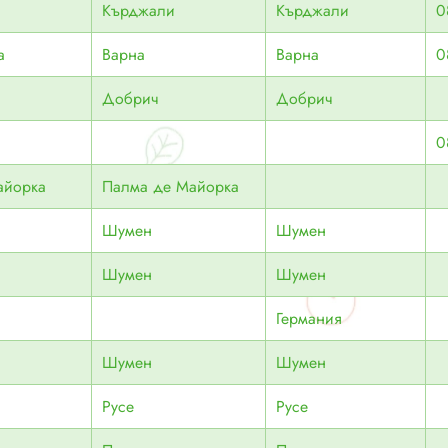
Кърджали
Кърджали
0
а
Варна
Варна
0
Добрич
Добрич
0
айорка
Палма де Майорка
Шумен
Шумен
Шумен
Шумен
Германия
Шумен
Шумен
Русе
Русе