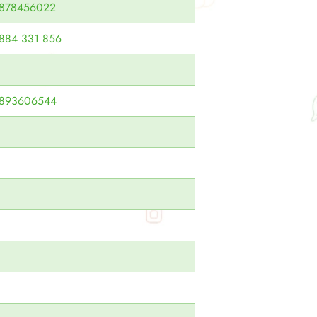
878456022
884 331 856
893606544