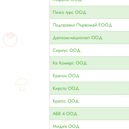
Пижо турс ООД
Подправки Първомай ЕООД
Делком-национал ООД
Сириус ООД
Ка Комерс ООД
Ерагон ООД
Кирсто ООД
Кратос ООД
АБВ 4 ООД
Мидия ООД