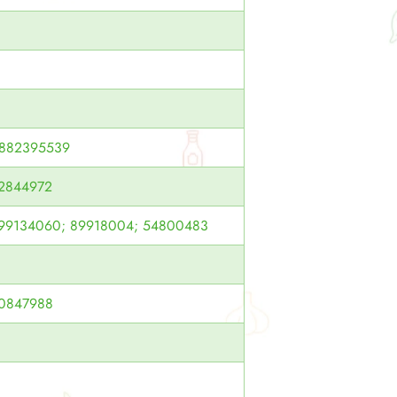
882395539
2844972
99134060; 89918004; 54800483
0847988