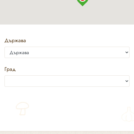
Държава
Град