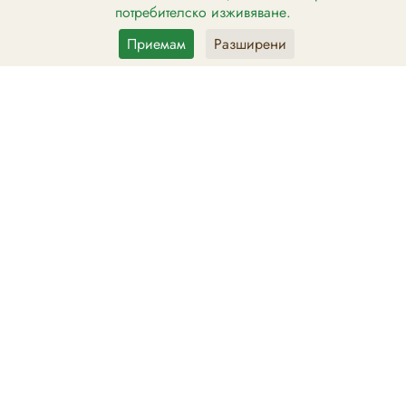
ПРОДУКТИ И КАТЕГОРИИ
потребителско изживяване.
Приемам
Разширени
Лютеница
ПРЕМИУМ Лютеница
Едросмлени Лютеници
Сосове
Стекове
ХоРеКа
ДОСТАВКА И ПЛАЩАНЕ
Политика за връщане
Политика за поверителност
Политика за бисквитки