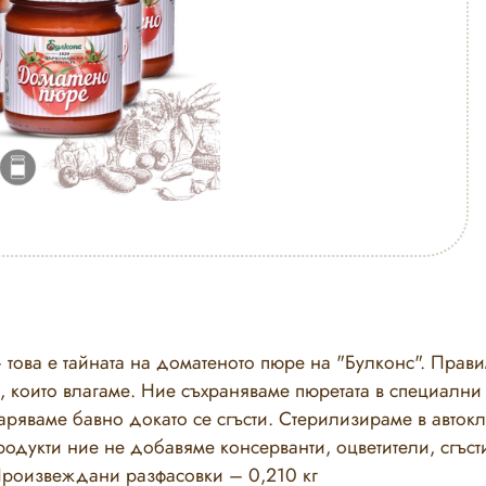
това е тайната на доматеното пюре на "Булконс". Правим
и, които влагаме. Ние съхраняваме пюретата в специални
варяваме бавно докато се сгъсти. Стерилизираме в автокл
одукти ние не добавяме консерванти, оцветители, сгъсти
роизвеждани разфасовки – 0,210 кг