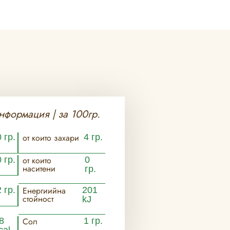
нформация | за 100гр.
 гр.
от които захари
4 гр.
0 гр.
от които
0
наситени
гр.
2 гр.
Енергиийна
201
стойност
kJ
8
Сол
1 гр.
cal