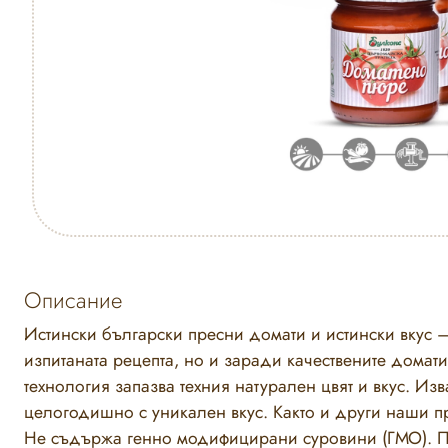
Описание
Истински български пресни домати и истински вкус – 
изпитаната рецепта, но и заради качествените домат
технология запазва техния натурален цвят и вкус. Из
целогодишно с уникален вкус. Както и други наши пр
Не съдържа генно модифицирани суровини (ГМО). П