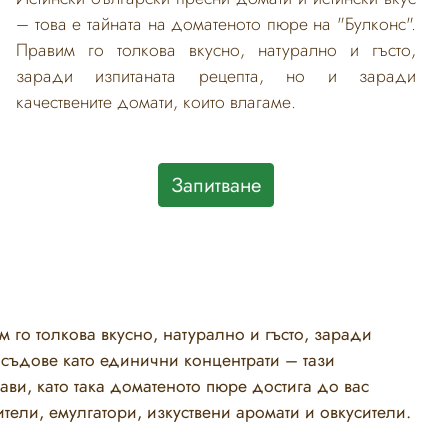
– това е тайната на доматеното пюре на "Булконс".
Правим го толкова вкусно, натурално и гъсто,
заради изпитаната рецепта, но и заради
качествените домати, които влагаме.
Запитване
 го толкова вкусно, натурално и гъсто, заради
 съдове като единични концентрати – тази
ави, като така доматеното пюре достига до вас
тели, емулгатори, изкуствени аромати и овкусители.