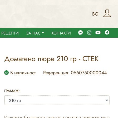
BG
РЕЦЕПТИ
ЗА НАС
КОНТАКТИ
Доматено пюре 210 гр - СТЕК
В наличност
Референция: 0550750000044
ГРАМАЖ:
Истински български пресни домати и истински вкус