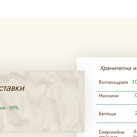
Хранителна и
Въглехидрати
10
ставки
Мазнини
ти - 99%
Белтъци
Енергиийна
4
стойност
k