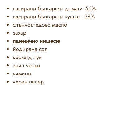
пасирани български домати -56%
пасирани български чушки - 38%
слънчогледово масло
захар
пшенично нишесте
йодирана сол
кромид лук
зрял чесън
кимион
черен пипер