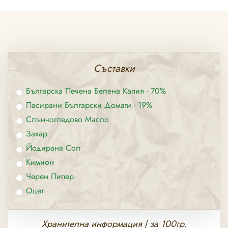
Съставки
Българска Печена Белена Капия - 70%
Пасирани Български Домати - 19%
Слънчогледово Масло
Захар
Йодирана Сол
Кимион
Черен Пипер
Оцет
Хранителна информация | за 100гр.