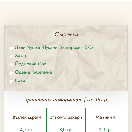
Съставки
Люти Чушки -пукани Български - 57%
Захар
Йодирана Сол
Оцетна Киселина
Вода
Хранителна информация | за 100гр.
Въглехидрати
от които захари
Мазнини
4,7 гр.
3,0 гр.
0,9 гр.