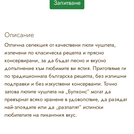
Запитване
Описание
Отлична селекция от качествени люти чушлета,
изпечени по класическа рецепта и прясно
консервирани, за да бъдат лесно и вкусно
допълнение към любимите ви ястия. Приготвяме ги
по традиционната българска рецепта, без излишни
подправки и без изкуствени консерванти. Точно
затова лютите чушлета на „Булконс” могат да
превърнат всяко хранене в удоволствие, да разядат
най-злоядите или да „разпалят” истински
любителите на пикантния вкус.