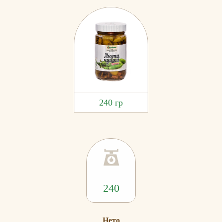
240 гр
240
Нето