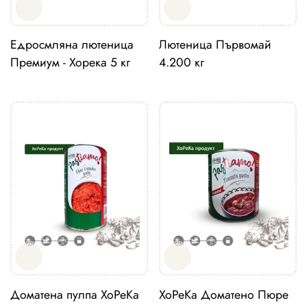
Едросмляна лютеница
Лютеница Първомай
Премиум - Хорека 5 кг
4.200 кг
Доматена пулпа ХоРеКа
ХоРеКа Доматено Пюре